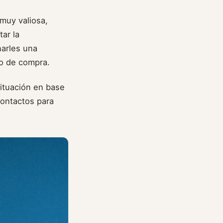
muy valiosa,
tar la
narles una
so de compra.
ituación en base
contactos para