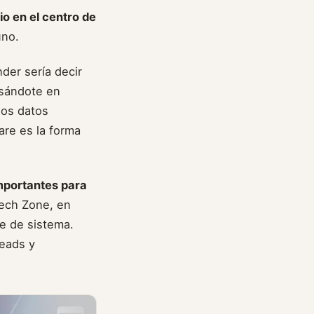
io en el centro de
uno.
der sería decir
asándote en
los datos
are es la forma
importantes para
ech Zone, en
e de sistema.
leads y