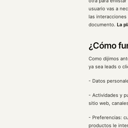
otra para enlista
usuario vas a nec
las interacciones
documento.
La pl
¿Cómo fu
Como dijimos ant
ya sea leads o cl
- Datos personale
- Actividades y p
sitio web, canale
- Preferencias: c
productos le inte