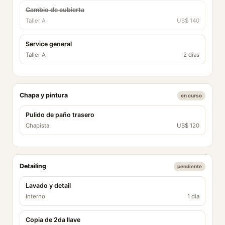
Cambio de cubierta
Taller A
US$ 140
Service general
Taller A
2 días
Chapa y pintura
en curso
Pulido de paño trasero
Chapista
US$ 120
Detailing
pendiente
Lavado y detail
Interno
1 día
Copia de 2da llave