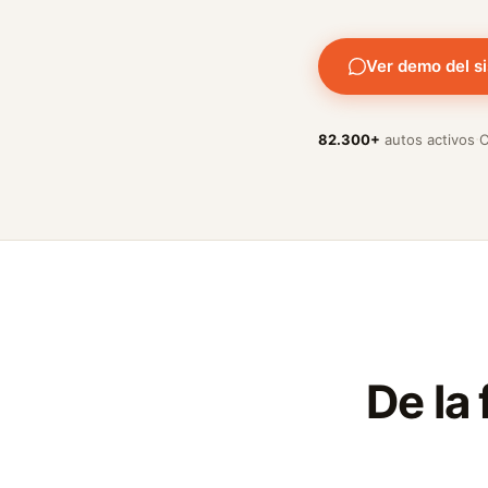
Ver demo del s
·
82.300+
autos activos
C
De la 