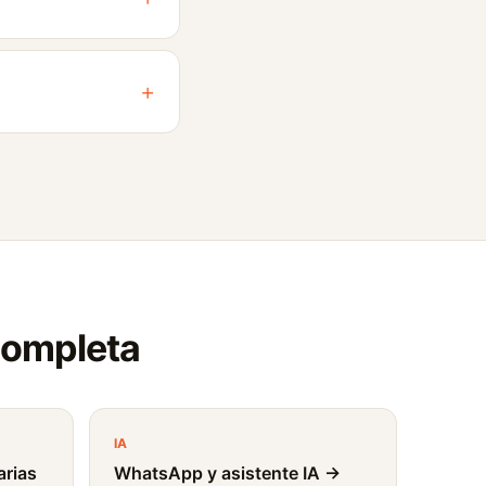
+
 completa
IA
arias
WhatsApp y asistente IA →