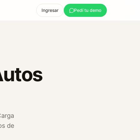
Ingresar
Pedí tu demo
Autos
Carga
os de