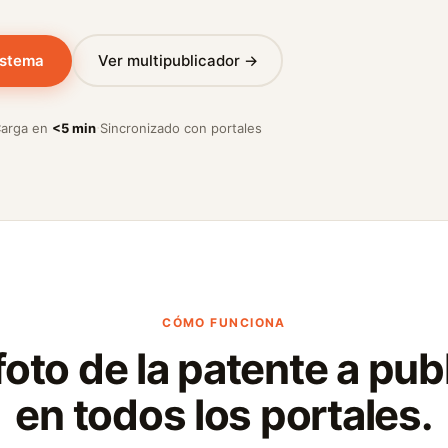
istema
Ver multipublicador →
·
arga en
<5 min
Sincronizado con portales
CÓMO FUNCIONA
foto de la patente a pu
en todos los portales.