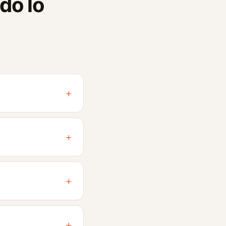
do lo
+
+
+
+