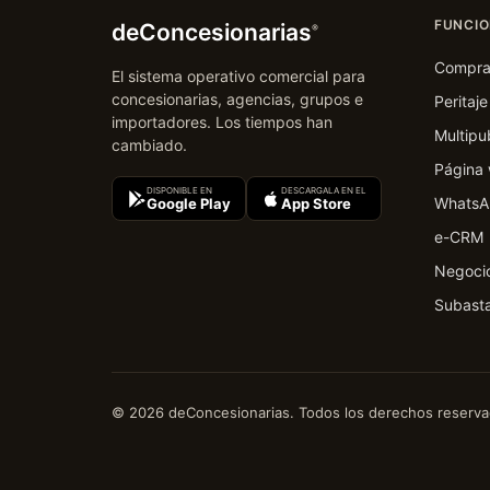
FUNCIO
deConcesionarias
®
Compr
El sistema operativo comercial para
concesionarias, agencias, grupos e
Peritaje
importadores. Los tiempos han
Multipu
cambiado.
Página
DISPONIBLE EN
DESCARGALA EN EL
WhatsA
Google Play
App Store
e-CRM
Negocio
Subast
© 2026 deConcesionarias. Todos los derechos reserva