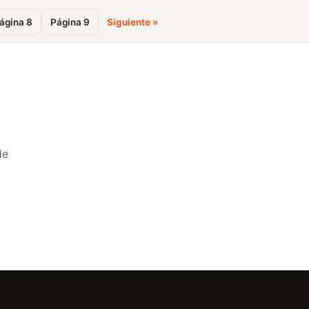
ágina 8
Página 9
Siguiente »
de