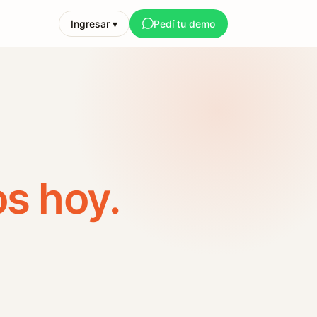
Ingresar ▾
Pedí tu demo
s hoy.