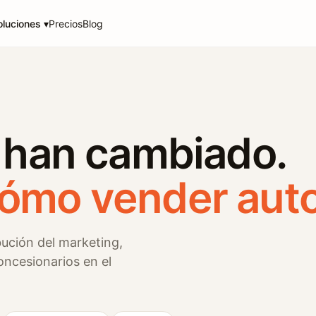
Precios
Blog
oluciones ▾
 han cambiado.
mo vender auto
bución del marketing,
oncesionarios en el