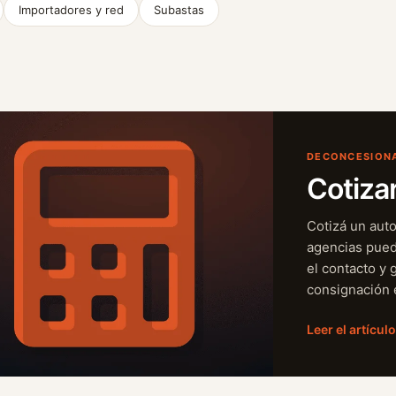
Importadores y red
Subastas
DECONCESION
Cotiza
Cotizá un auto
agencias pued
el contacto y 
consignación e
Leer el artícul