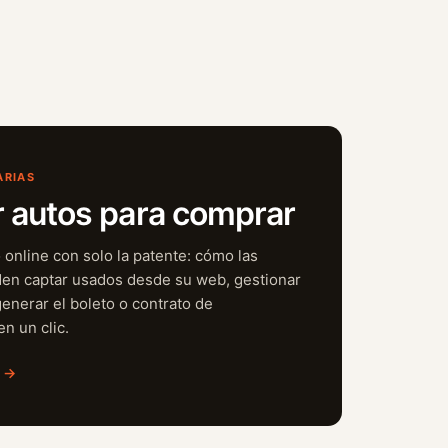
ARIAS
r autos para comprar
 online con solo la patente: cómo las
en captar usados desde su web, gestionar
generar el boleto o contrato de
n un clic.
o →