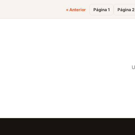
« Anterior
Página 1
Página 2
U